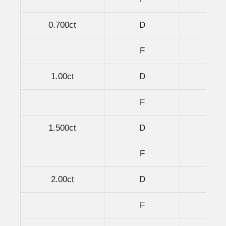
0.700ct
D
V
F
V
1.00ct
D
V
F
V
1.500ct
D
V
F
V
2.00ct
D
V
F
V