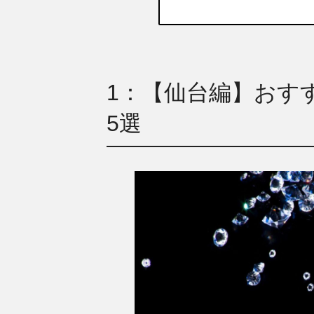
1：【仙台編】おす
5選